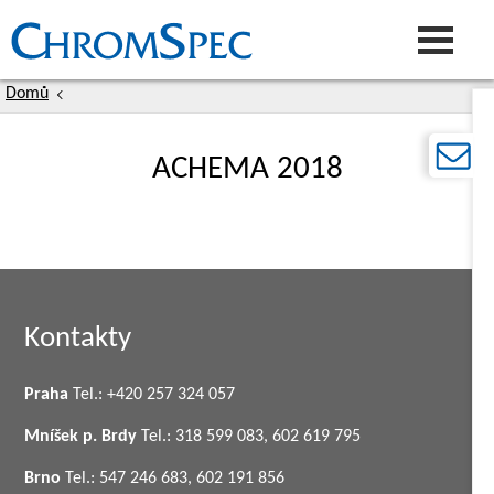
Přejít
k
hlavnímu
obsahu
NOVINKY
PRODUKTY
SERVIS
POŘÁDANÉ AKCE
KONTAKTY
Domů
Hlavní
navigace
ACHEMA 2018
Kontakty
Praha
Tel.: +420 257 324 057
Mníšek p. Brdy
Tel.: 318 599 083, 602 619 795
Brno
Tel.: 547 246 683, 602 191 856